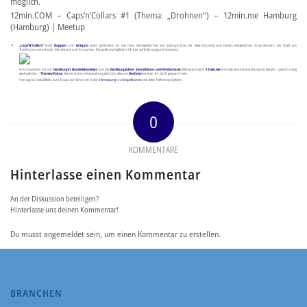
möglich.
12min.COM – Caps’n’Co­­l­lars #1 (Thema: „Drohnen“­­) – 12min.me Hamburg
(Hamburg) | Meetup
„Caps’N’Collars“
(oder
Kappen
und
Krägen
) steht symbolisch für das neue Netzwerkformat von Startups bzw. der New Economy und bereits erfolgreichen Unternehmern der Stadt aus
Traditionsunternehmen, Mittelstand und Konzernen. Dynamik und Agilität trifft hier auf Erfahrung und Substanz.
In Kooperation mit der
Hamburger Handelskammer
und der
Hamburgischen Investitions- und Förderbank
(IFB) veranstaltet
12min.me
erstmals eine Veranstaltung mit klarem – jedoch stetig
wechselnden –
Themenfokus
. Bei der ersten Veranstaltung wird sich alles um
Drohnen
drehen. Ihr dürft gespannt sein.
Vortrag von Lelia Miklós zum Einsatz von Drohnen in der
Vermessung
und
Inspektionen
mit vielen Referenzprojekten.
0
KOMMENTARE
Hinterlasse einen Kommentar
An der Diskussion beteiligen?
Hinterlasse uns deinen Kommentar!
Du musst angemeldet sein, um einen Kommentar zu erstellen.
BRANCHEN