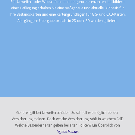
Für Unwetter- oder Wildschäden -mit den georeferenzierten Luftbildern
einer Befliegung erhalten Sie eine maßgenaue und aktuelle Bildbasis für
Ihre Bestandskarten und eine Kartengrundlagen für GIS- und CAD-Karten.
Alle gängigen Übergabeformate in 2D oder 3D werden geliefert.
Generell gilt bei Unwetterschäden: So schnell wie möglich bei der
Versicherung melden. Doch welche Versicherung zahlt in welchem Fall?
Welche Besonderheiten gelten bei alten Policen? Ein Überblick von
tagesschau.de
.