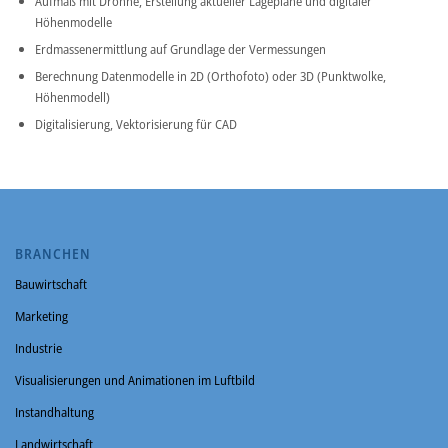
Aufmaß mit Drohne, Erstellung aktueller Lagepläne und digitaler
Höhenmodelle
Erdmassenermittlung auf Grundlage der Vermessungen
Berechnung Datenmodelle in 2D (Orthofoto) oder 3D (Punktwolke,
Höhenmodell)
Digitalisierung, Vektorisierung für CAD
BRANCHEN
Bauwirtschaft
Marketing
Industrie
Visualisierungen und Animationen im Luftbild
Instandhaltung
Landwirtschaft