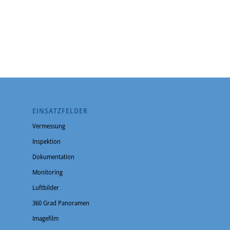
EINSATZFELDER
Vermessung
Inspektion
Dokumentation
Monitoring
Luftbilder
360 Grad Panoramen
Imagefilm