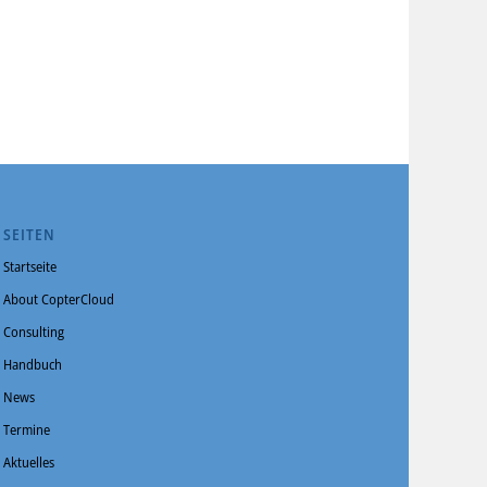
SEITEN
Startseite
About CopterCloud
Consulting
Handbuch
News
Termine
Aktuelles