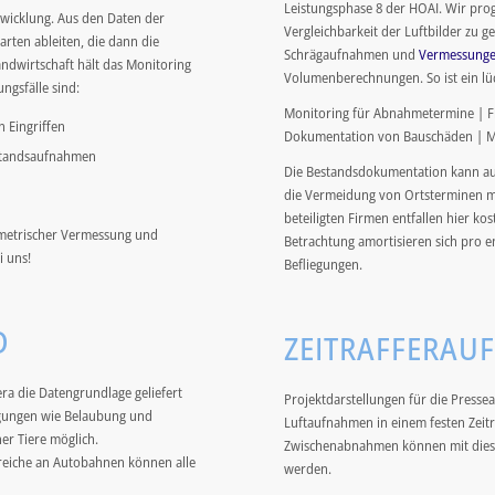
Leistungsphase 8 der HOAI. Wir pro
wicklung. Aus den Daten der
Vergleichbarkeit der Luftbilder zu ge
arten ableiten, die dann die
Schrägaufnahmen und
Vermessung
andwirtschaft hält das Monitoring
Volumenberechnungen. So ist ein lüc
ngsfälle sind:
Monitoring für Abnahmetermine | F
 Eingriffen
Dokumentation von Bauschäden | M
estandsaufnahmen
Die Bestandsdokumentation kann auf
die Vermeidung von Ortsterminen mö
beteiligten Firmen entfallen hier ko
hymetrischer Vermessung und
Betrachtung amortisieren sich pro e
i uns!
Befliegungen.
D
ZEITRAFFERAU
a die Datengrundlage geliefert
Projektdarstellungen für die Presse
gungen wie Belaubung und
Luftaufnahmen in einem festen Zeitr
er Tiere möglich.
Zwischenabnahmen können mit diesen
ereiche an Autobahnen können alle
werden.