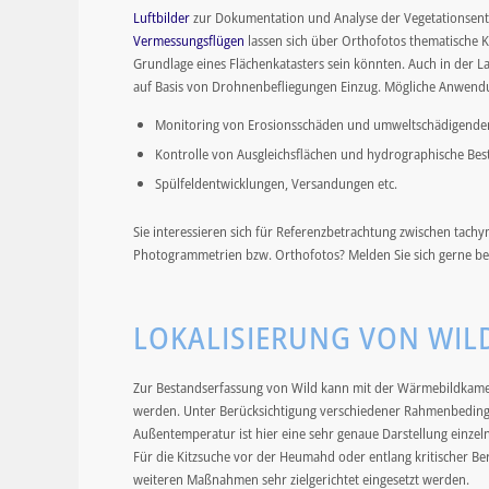
Luftbilder
zur Dokumentation und Analyse der Vegetationsent
Vermessungsflügen
lassen sich über Orthofotos thematische K
Grundlage eines Flächenkatasters sein könnten. Auch in der L
auf Basis von Drohnenbefliegungen Einzug. Mögliche Anwendu
Monitoring von Erosionsschäden und umweltschädigenden
Kontrolle von Ausgleichsflächen und hydrographische B
Spülfeldentwicklungen, Versandungen etc.
Sie interessieren sich für Referenzbetrachtung zwischen tac
Photogrammetrien bzw. Orthofotos? Melden Sie sich gerne be
LOKALISIERUNG VON WIL
Zur Bestandserfassung von Wild kann mit der Wärmebildkamer
werden. Unter Berücksichtigung verschiedener Rahmenbedin
Außentemperatur ist hier eine sehr genaue Darstellung einzeln
Für die Kitzsuche vor der Heumahd oder entlang kritischer B
weiteren Maßnahmen sehr zielgerichtet eingesetzt werden.