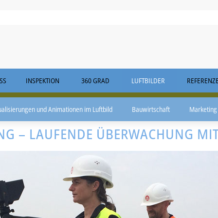
S
INSPEKTION
360 GRAD
LUFTBILDER
REFERENZ
ualisierungen und Animationen im Luftbild
Bauwirtschaft
Marketing
NG – LAUFENDE ÜBERWACHUNG MI