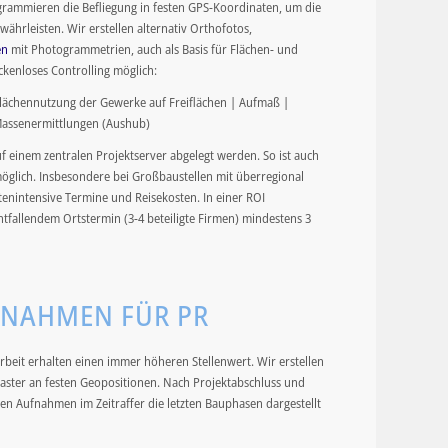
grammieren die Befliegung in festen GPS-Koordinaten, um die
währleisten. Wir erstellen alternativ Orthofotos,
en
mit Photogrammetrien, auch als Basis für Flächen- und
kenloses Controlling möglich:
lächennutzung der Gewerke auf Freiflächen | Aufmaß |
assenermittlungen (Aushub)
 einem zentralen Projektserver abgelegt werden. So ist auch
glich. Insbesondere bei Großbaustellen mit überregional
stenintensive Termine und Reisekosten. In einer ROI
ntfallendem Ortstermin (3-4 beteiligte Firmen) mindestens 3
FNAHMEN FÜR PR
arbeit erhalten einen immer höheren Stellenwert. Wir erstellen
aster an festen Geopositionen. Nach Projektabschluss und
 Aufnahmen im Zeitraffer die letzten Bauphasen dargestellt