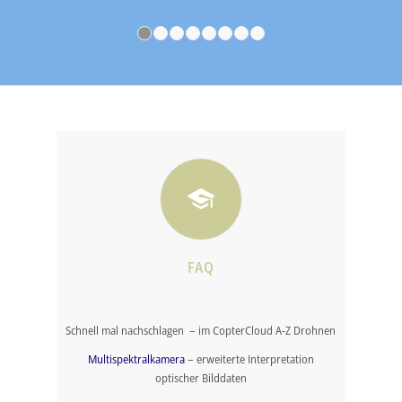
1
2
3
4
5
6
7
8
FAQ
Schnell mal nachschlagen – im CopterCloud A-Z Drohnen
Multispektralkamera
– erweiterte Interpretation
optischer Bilddaten