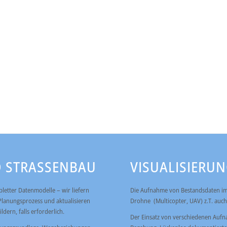
 STRASSENBAU
VISUALISIERU
etter Datenmodelle – wir liefern
Die Aufnahme von Bestandsdaten im 
 Planungsprozess und aktualisieren
Drohne (Multicopter, UAV) z.T. auch
dern, falls erforderlich.
Der Einsatz von verschiedenen Aufna