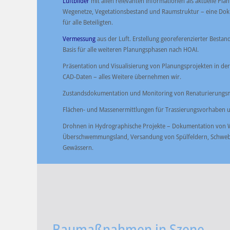
Luftbilder
mit allen relevanten Informationen als aktuelle P
Wegenetze, Vegetationsbestand und Raumstruktur – eine Dok
für alle Beteiligten.
Vermessung
aus der Luft. Erstellung georeferenzierter Besta
Basis für alle weiteren Planungsphasen nach HOAI.
Präsentation und Visualisierung von Planungsprojekten in der 
CAD-Daten – alles Weitere übernehmen wir.
Zustandsdokumentation und Monitoring von Renaturierun
Flächen- und Massenermittlungen für Trassierungsvorhaben
Drohnen in Hydrographische Projekte – Dokumentation von
Überschwemmungsland, Versandung von Spülfeldern, Schweb
Gewässern.
Baumaßnahmen in Szene