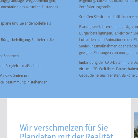
lanungsgrundlage. Wegebeziehungen,
Begehung. Lückenlos dokumentierte
umentation des aktuellen Zustandes
Zertifizierungsstelle.
Schaffen Sie sich mit Luftbildern ei
ndspläne und Geländemodelle als
Planungsverfahren sind geprägt vo
Bürgerbeteiligungen. Erleichtern Sie
Bürgerbeteiligung. Sie liefern die
Luftbildern und Animationen der Pla
Sanierungsmaßnahmen oder städteb
geeignet Planungen von morgen und 
gsmaßnahmen
Einbindung der CAD-Daten in die Dat
 und Ausgleichsmaßnahmen
virtuelle 3D-Welt Ihres Bauvorhabe
Gebäude heraus (Fenster, Balkone un
 Wasserständen und
teilbestimmung in stehenden
Wir verschmelzen für Sie
Plandaten mit der Realität