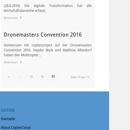
(28.8.2016) Die digitale Transformation hat alle
Wirtschafts­bereiche erfasst,
Weiterlesen
Dronemasters Convention 2016
Gemeinsam mit copterproject auf der Dronemasters
Convention 2016. Haydar Biyik und Matthias Allendorf
haben den Multicopter…
Weiterlesen
«
‹
15
16
17
Seite 17 von 17
SEITEN
Startseite
About CopterCloud