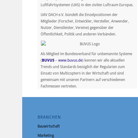
Luftfahrtsystemen (UAS) in den zivilen Luftraum Europas.
UAV DACH e.V. bündelt die Einzelpositionen der
Mitglieder (Forscher, Entwickler, Hersteller, Anwender,
Nutzer, Dienstleister, Vereine) gegenüber der
Öffentlichkeit, Politik und anderen Verbänden.
Als Mitglied im Bundesverband für unbemannte Systeme
(
BUVUS
–
www.buvus.de
) kennen wir alle aktuellen
Trends und Standards bezüglich der Regularien zum
Einsatz von Multicoptern in der Wirtschaft und sind
gemeinsam mit unseren Partnern auf verschiedenen
Fachmessen vertreten.
CopterCloud® ist Teilnehmer im WiNDroVe-Projekt,
einer Intiative des ZAL Hamburg (Hamburgs Zentrum für
BRANCHEN
Angewandte Luftfahrtforschung). Der Name steht für die
„Wirtschaftliche Nutzung von Drohnen in
Bauwirtschaft
Metropolregionen“. In dem vom „Innovationsforum
Marketing