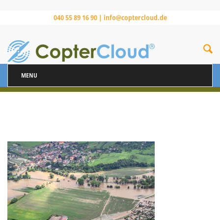
040 55 89 16 90 |
info@coptercloud.de
MENU