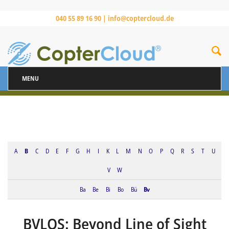
040 55 89 16 90 |
info@coptercloud.de
MENU
A
B
C
D
E
F
G
H
I
K
L
M
N
O
P
Q
R
S
T
U
V
W
Ba
Be
Bi
Bo
Bü
Bv
BVLOS: Beyond Line of Sight