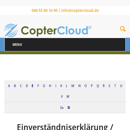
040 55 89 16 90 |
info@coptercloud.de
MENU
A
B
C
D
E
F
G
H
I
K
L
M
N
O
P
Q
R
S
T
U
V
W
Ea
Ei
Einverständniserklärung /