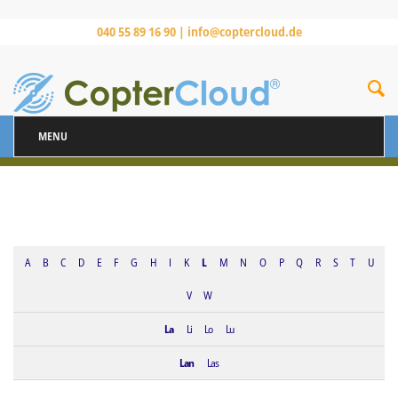
040 55 89 16 90 |
info@coptercloud.de
MENU
A
B
C
D
E
F
G
H
I
K
L
M
N
O
P
Q
R
S
T
U
V
W
La
Li
Lo
Lu
Lan
Las