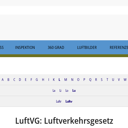
S
INSPEKTION
360 GRAD
LUFTBILDER
REFERENZ
A
B
C
D
E
F
G
H
I
K
L
M
N
O
P
Q
R
S
T
U
V
W
La
Li
Lo
Lu
Luftr
Luftv
LuftVG: Luftverkehrsgesetz