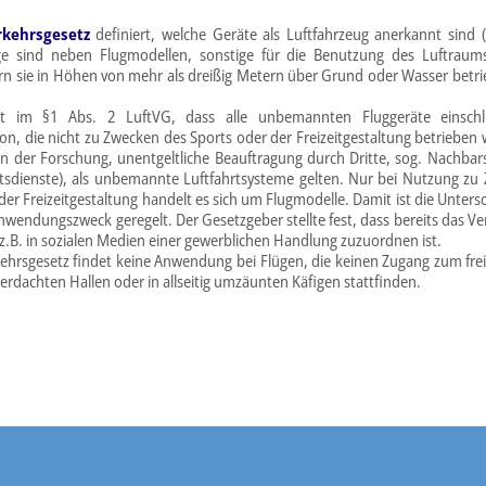
rkehrsgesetz
definiert, welche Geräte als Luftfahrzeug anerkannt sind (
ge sind neben Flugmodellen, sonstige für die Benutzung des Luftrau
ern sie in Höhen von mehr als dreißig Metern über Grund oder Wasser betr
ht im §1 Abs. 2 LuftVG, dass alle unbemannten Fluggeräte einschlie
ion, die nicht zu Zwecken des Sports oder der Freizeitgestaltung betrieben 
in der Forschung, unentgeltliche Beauftragung durch Dritte, sog. Nachbar
tsdienste), als unbemannte Luftfahrtsysteme gelten. Nur bei Nutzung zu
der Freizeitgestaltung handelt es sich um Flugmodelle. Damit ist die Unters
wendungszweck geregelt. Der Gesetzgeber stellte fest, dass bereits das Ve
 z.B. in sozialen Medien einer gewerblichen Handlung zuzuordnen ist.
kehrsgesetz findet keine Anwendung bei Flügen, die keinen Zugang zum fre
erdachten Hallen oder in allseitig umzäunten Käfigen stattfinden.