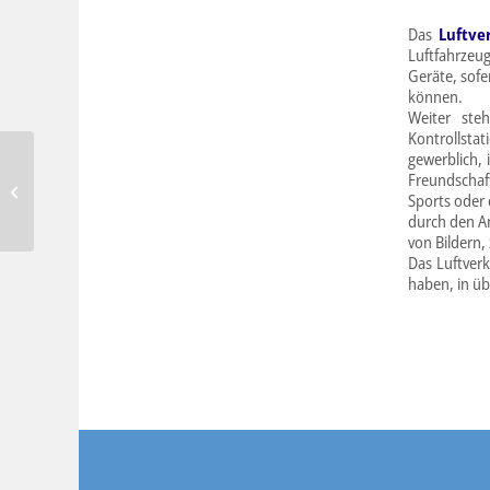
Das
Luftve
Luftfahrzeu
Geräte, sof
können.
Weiter ste
Kontrollstat
gewerblich, 
Freundschaf
Luftraum
Sports oder 
durch den An
von Bildern,
Das Luftver
haben, in üb