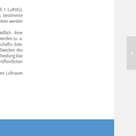
§ 1 LuftVG).
ms bestimmte
ieben werden
ßlich ihrer
werden (u. a.
schafts- bzw.
 Zwecken des
Lu
cheidung klar
röffentlichen
ien Luftraum