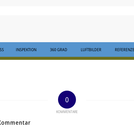
S
INSPEKTION
360 GRAD
LUFTBILDER
REFERENZ
0
KOMMENTARE
 Kommentar