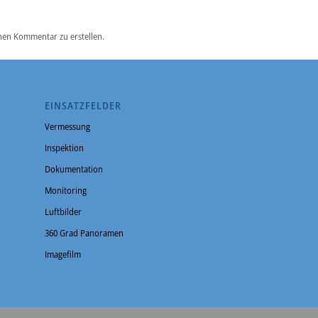
nen Kommentar zu erstellen.
EINSATZFELDER
Vermessung
Inspektion
Dokumentation
Monitoring
Luftbilder
360 Grad Panoramen
Imagefilm