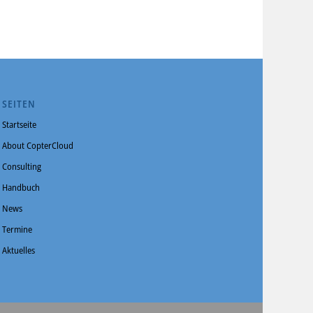
SEITEN
Startseite
About CopterCloud
Consulting
Handbuch
News
Termine
Aktuelles