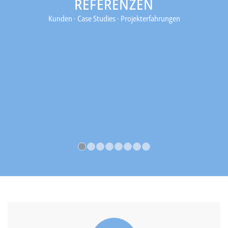
REFERENZEN
Kunden · Case Studies · Projekterfahrungen
1
2
3
4
5
6
7
8