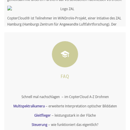
CopterCloud® ist Teilnehmer im WiNDroVe-Projekt, einer Intiative des ZAL
Hamburg (Hamburgs Zentrum für Angewandte Luftfahrtforschung). Der
Name steht für die „Wirtschaftliche Nutzung von Drohnen in
Metropolregionen“. In dem vom „Innovationsforum Mittelstand“ des BMBF
(Bundesministerium für Bildung und Forschung) geförderten
Netzwerkvorhaben werden die Rahmenbedingungen für die kommerzielle
Nutzung von Drohnen / Unmanned Aerial Systems – UAS – analysiert und
gestaltet.
FAQ
Schnell mal nachschlagen – im CopterCloud A-Z Drohnen
Multispektralkamera
– erweiterte Interpretation optischer Bilddaten
Gleitflieger
– leistungsstark in der Fläche
Steuerung
– wie funktioniert das eigentlich?