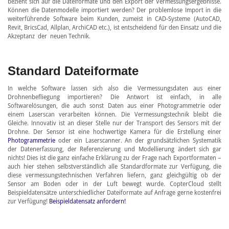
bezieht sich auf die Dateiformate und den Export der Vermessungsergebnisse.
Können die Datenmodelle importiert werden? Der problemlose Import in die
weiterführende Software beim Kunden, zumeist in CAD-Systeme (AutoCAD,
Revit, BricsCad, Allplan, ArchiCAD etc.), ist entscheidend für den Einsatz und die
Akzeptanz der neuen Technik.
Standard Dateiformate
In welche Software lassen sich also die Vermessungsdaten aus einer
Drohnenbefliegung importieren? Die Antwort ist einfach, in alle
Softwarelösungen, die auch sonst Daten aus einer Photogrammetrie oder
einem Laserscan verarbeiten können. Die Vermessungstechnik bleibt die
Gleiche. Innovativ ist an dieser Stelle nur der Transport des Sensors mit der
Drohne. Der Sensor ist eine hochwertige Kamera für die Erstellung einer
Photogrammetrie
oder ein Laserscanner. An der grundsätzlichen Systematik
der Datenerfassung, der Referenzierung und Modellierung ändert sich gar
nichts! Dies ist die ganz einfache Erklärung zu der Frage nach Exportformaten –
auch hier stehen selbstverständlich alle Standardformate zur Verfügung, die
diese vermessungstechnischen Verfahren liefern, ganz gleichgültig ob der
Sensor am Boden oder in der Luft bewegt wurde. CopterCloud stellt
Beispieldatensätze unterschiedlicher Dateiformate auf Anfrage gerne kostenfrei
zur Verfügung!
Beispieldatensatz anfordern!