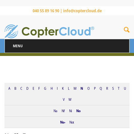
040 55 89 16 90 |
info@coptercloud.de
MENU
A
B
C
D
E
F
G
H
I
K
L
M
N
O
P
Q
R
S
T
U
V
W
Na
Nf
Ni
No
No-
Not