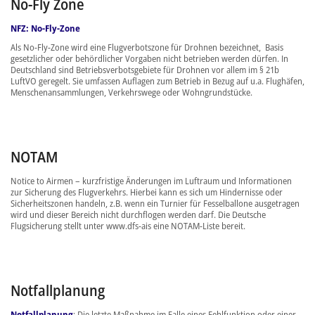
No-Fly Zone
NFZ: No-Fly-Zone
Als No-Fly-Zone wird eine Flugverbotszone für Drohnen bezeichnet, Basis
gesetzlicher oder behördlicher Vorgaben nicht betrieben werden dürfen. In
Deutschland sind Betriebsverbotsgebiete für Drohnen vor allem im § 21b
LuftVO geregelt. Sie umfassen Auflagen zum Betrieb in Bezug auf u.a. Flughäfen,
Menschenansammlungen, Verkehrswege oder Wohngrundstücke.
NOTAM
Notice to Airmen – kurzfristige Änderungen im Luftraum und Informationen
zur Sicherung des Flugverkehrs. Hierbei kann es sich um Hindernisse oder
Sicherheitszonen handeln, z.B. wenn ein Turnier für Fesselballone ausgetragen
wird und dieser Bereich nicht durchflogen werden darf. Die Deutsche
Flugsicherung stellt unter www.dfs-ais eine NOTAM-Liste bereit.
Notfallplanung
Notfallplanung
: Die letzte Maßnahme im Falle eines Fehlfunktion oder einer