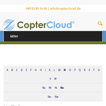
040 55 89 16 90 |
info@coptercloud.de
MENU
A
B
C
D
E
F
G
H
I
K
L
M
N
O
P
Q
R
S
T
U
V
W
Na
Nf
Ni
No
No-
Not