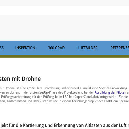
S
INSPEKTION
360 GRAD
LUFTBILDER
REFERENZ
sten mit Drohne
mit Drohne ist eine große Herausforderung und erfordert zumeist eine Spezial-Entwicklung.
ken zu dürfen. In der Ersten SetUp-Phase des Projektes und bei der
Ausbildung der Piloten
a
 Prüfungsvorbereitung für den Prüfung beim LBA hat CopterCloud aktiv mitgewirkt. Für die
an, Tadschikistan und Usbekistan wurde in einem Forschungsprojekt des BMBF ein Spezia
ojekt für die Kartierung und Erkennung von Altlasten aus der Luft 