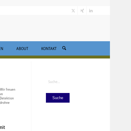
EN
ABOUT
KONTAKT
Suche
 Wir freuen
us
 Detektion
Suche
ldrohne
mit