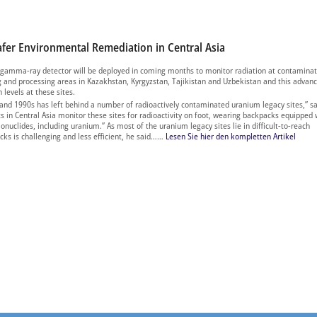
fer Environmental Remediation in Central Asia
e gamma-ray detector will be deployed in coming months to monitor radiation at contamina
ng and processing areas in Kazakhstan, Kyrgyzstan, Tajikistan and Uzbekistan and this advan
 levels at these sites.
and 1990s has left behind a number of radioactively contaminated uranium legacy sites,” s
rts in Central Asia monitor these sites for radioactivity on foot, wearing backpacks equipped 
uclides, including uranium.” As most of the uranium legacy sites lie in difficult-to-reach
ks is challenging and less efficient, he said……
Lesen Sie hier den kompletten Artikel