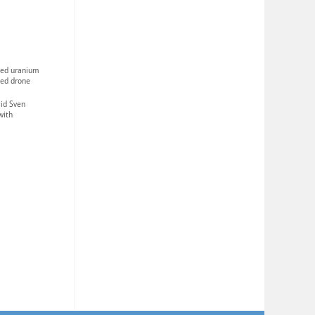
ted uranium
ced drone
aid Sven
with